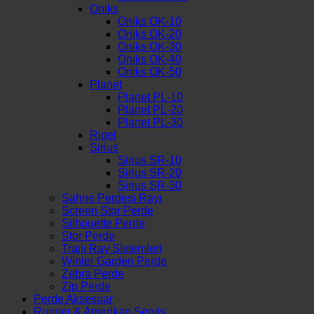
Oniks
Oniks OK-10
Oniks OK-20
Oniks OK-30
Oniks OK-40
Oniks OK-50
Planet
Planet PL-10
Planet PL-20
Planet PL-30
Rigel
Sirius
Sirius SR-10
Sirius SR-20
Sirius SR-30
Sahne Perdesi Rayı
Screen Stor Perde
Silhouette Perde
Stor Perde
Trajlı Ray Sİstemleri
Winter Garden Perde
Zebra Perde
Zip Perde
Perde Aksesuar
Runner & Amerikan Servis