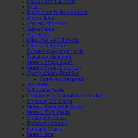
Keten Pano Tül Perde
Rustik
Plicell Cam Balkon Perdesi
Ahşap Jaluzi
Screen Stor Perde
Zebra Perde
Stor Perde
Dikey Fon ve Tül Perde
Çiftli tül stor perde
Duette Honeycomb Perde
Trajlı Ray Sİstemleri
Motorlu Ahşap Jaluzi
Motorlu Perde Sistemleri
Somfy Motorlu Perdeler
Somfy motorlu perde
Zip Perde
Silhouette Perde
Hastane Ray Sistemleri ve Perdeleri
Polyester Stor Perde
Motorlu Kumandalı Perde
Motorlu Trajlı Perde
Alüminyum Jaluzi
Projeksiyon Perde
Katlamalı Perde
Motorlu Stor