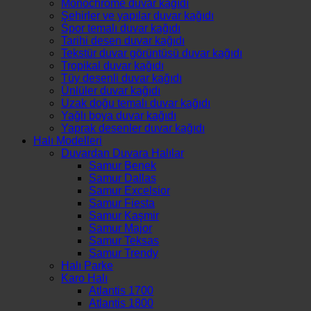
Monochrome duvar kağıdı
Şehirler ve yapılar duvar kağıdı
Spor temalı duvar kağıdı
Tarihi desen duvar kağıdı
Tekstür duvar görüntüsü duvar kağıdı
Tropikal duvar kağıdı
Tüy desenli duvar kağıdı
Ünlüler duvar kağıdı
Uzak doğu temalı duvar kağıdı
Yağlı boya duvar kağıdı
Yaprak desenler duvar kağıdı
Halı Modelleri
Duvardan Duvara Halılar
Samur Benek
Samur Dallas
Samur Excelsior
Samur Fiesta
Samur Kaşmir
Samur Major
Samur Teksas
Samur Trendy
Halı Parke
Karo Halı
Atlantis 1700
Atlantis 1800