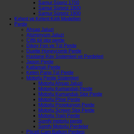
Samur Süpriz 1700
Samur Sürpriz 1800
Samur Sürpriz 1900
Kırlent ve Kırlent Kılıfı Modelleri
Perde
Ahşap Jaluzi
Alüminyum Jaluzi
Çiftli tül stor perde
Dikey Fon ve Tül Perde
Duette Honeycomb Perde
Hastane Ray Sistemleri ve Perdeleri
Japon Perde
Katlamalı Perde
Keten Pano Tül Perde
Motorlu Perde Sistemleri
Motorlu Ahşap Jaluzi
Motorlu Kumandalı Perde
Motorlu Kumandalı Stor Perde
Motorlu Plise Perde
Motorlu Projeksiyon Perde
Motorlu Screen Stor Perde
Motorlu Trajlı Perde
Somfy motorlu perde
Somfy Motorlu Perdeler
Plicell Cam Balkon Perdesi