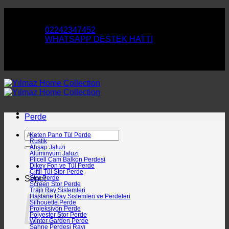
İçeriğe
Perde ve Duvar Kağıtlarımızla Evinizi Yenileyin
atla
02242347452
WHATSAPP DESTEK HATTI
Perde ve Duvar Kağıtlarımızla Evinizi Yenileyin
Perde
Ara:
Keten Pano Tül Perde
Rustik
Ahşap Jaluzi
Alüminyum Jaluzi
Plicell Cam Balkon Perdesi
Dikey Fon ve Tül Perde
Çiftli Tül Stor Perde
Sepet
Stor Perde
Screen Stor Perde
Trajlı Ray Sistemleri
Hastane Ray Sistemleri ve Perdeleri
Silhouette Perde
Projeksiyon Perde
Polyester Stor Perde
Winter Garden Perde
Sahne Perdesi Rayı