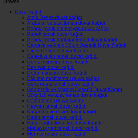
Browse
250
adet
Duvar kağıdı
Antik Desen duvar kağıdı
Arabalar ve taşıt temalı duvar kağıdı
Bebek çocuk animasyon duvar kağıdı
Bebek çocuk duvar kağıdı
Bebek çocuk haritalar temalı duvar kağıdı
Çerçeve ve Antik Sütun Desenli Duvar Kağıdı
Çiçek Desenli Duvar Kağıdı
Çiçekli kuşlu temalı duvar kağıdı
Deniz manzara duvar kağıdı
Denizaltı duvar kağıdı
Doğa manzara duvar kağıdı
Eskitme motif temalı duvar kağıdı
Genç odası temalı duvar kağıdı
Geometrik ve Modern Desenli Duvar Kağıdı
Gökyüzü ve uzay temalı duvar kağıdı
Harita temalı duvar kağıdı
Hayvan temalı duvar kağıdı
Kabartma ve rölyef duvar kağıdı
Kadın temalı duvar kağıdı
Kültür tuğla,doğal taş duvar kağıdı
Mekan iş yeri temalı duvar kağıdı
Mermer desen duvar kağıdı