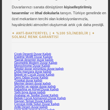
Duvarlarınızı sanata dönüştüren
kişiselleştirilmiş
tasarımlar
ve
ithal dokularla
tanışın. Türkiye genelinde en
özel mekanların tercihi olan koleksiyonlarımızla,
hayalinizdeki atmosferi oluşturmak artık çok daha prestijli.
✦ ANTI-BAKTERIYEL
|
✦ %100 SILINEBILIR
|
✦
SOLMAZ RENK GARANTISI
Çiçek Desenli Duvar Kağıdı
Eskitme Motifli Duvar Kağıdıı
Yaprak desenler duvar kağıdı
Geometrik Modern Duvar Kağıdı
Monochrome Duvar Kağıdı
Tekstür duvar görüntüsü duvar kağıdı
Doğa manzara duvar kağıdı
Bebek ve Çocuk Duvar Kağıdı
Genç Odası Duvar Kağıdı
Tropikal duvar kağıdı
Mermer desen duvar kağıdı
Şehirler ve yapılar duvar kağıdı
Kabartma ve Rölyef Duvar Kağıdı
Yağlı boya duvar kağıdı
Arabalar ve Taşıtlar Duvar Kağıdı
Bebek Çocuk Animasyon Duvar Kağıdı
Hayvan Temalı Duvar Kağıdı
Çerçeve Antik Sütun Duvar Kağıdı
Antik Desen duvar kağıdı