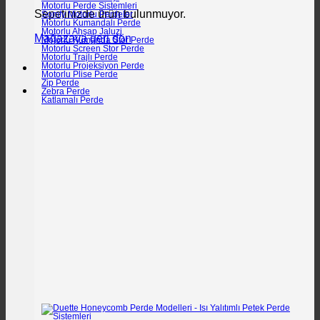
Motorlu Perde Sistemleri
Sepetinizde ürün bulunmuyor.
Somfy Motorlu Perdeler
Motorlu Kumandalı Perde
Motorlu Ahşap Jaluzi
Mağazaya geri dön
Motorlu Kumanda Stor Perde
Motorlu Screen Stor Perde
Motorlu Trajlı Perde
Motorlu Projeksiyon Perde
Motorlu Plise Perde
Zip Perde
Zebra Perde
Katlamalı Perde