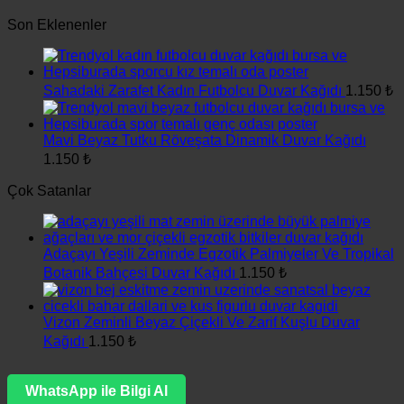
Son Eklenenler
Sahadaki Zarafet Kadın Futbolcu Duvar Kağıdı
1.150
₺
Mavi Beyaz Tutku Röveşata Dinamik Duvar Kağıdı
1.150
₺
Çok Satanlar
Adaçayı Yeşili Zeminde Egzotik Palmiyeler Ve Tropikal
Botanik Bahçesi Duvar Kağıdı
1.150
₺
Vizon Zeminli Beyaz Çiçekli Ve Zarif Kuşlu Duvar
Kağıdı
1.150
₺
WhatsApp ile Bilgi Al