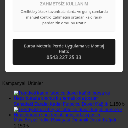
ZAHMETSIZ KULLANIM
Özellikle yüksek tavanlı alanlarda ve geniş camlarda
manuel kontrol zahmetini ortadan kaldırarak
perdenizin ömrünü uzatır.
Bursa Motorlu Perde Uygulama ve Montaj
Hattı:
0543 227 25 33
Kampanyalı Ürünler
Sahadaki Zarafet Kadın Futbolcu Duvar Kağıdı
1.150
₺
Mavi Beyaz Tutku Röveşata Dinamik Duvar Kağıdı
1.150
₺