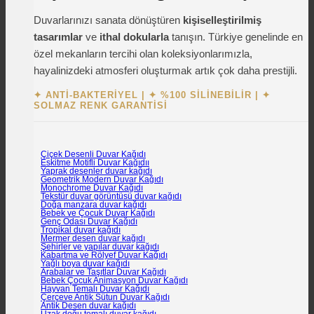
Duvarlarınızı sanata dönüştüren
kişiselleştirilmiş
tasarımlar
ve
ithal dokularla
tanışın. Türkiye genelinde en
özel mekanların tercihi olan koleksiyonlarımızla,
hayalinizdeki atmosferi oluşturmak artık çok daha prestijli.
✦ ANTI-BAKTERIYEL
|
✦ %100 SILINEBILIR
|
✦
SOLMAZ RENK GARANTISI
Çiçek Desenli Duvar Kağıdı
Eskitme Motifli Duvar Kağıdıı
Yaprak desenler duvar kağıdı
Geometrik Modern Duvar Kağıdı
Monochrome Duvar Kağıdı
Tekstür duvar görüntüsü duvar kağıdı
Doğa manzara duvar kağıdı
Bebek ve Çocuk Duvar Kağıdı
Genç Odası Duvar Kağıdı
Tropikal duvar kağıdı
Mermer desen duvar kağıdı
Şehirler ve yapılar duvar kağıdı
Kabartma ve Rölyef Duvar Kağıdı
Yağlı boya duvar kağıdı
Arabalar ve Taşıtlar Duvar Kağıdı
Bebek Çocuk Animasyon Duvar Kağıdı
Hayvan Temalı Duvar Kağıdı
Çerçeve Antik Sütun Duvar Kağıdı
Antik Desen duvar kağıdı