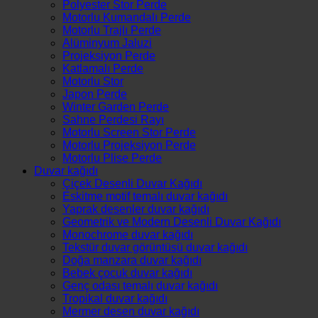
Polyester Stor Perde
Motorlu Kumandalı Perde
Motorlu Trajlı Perde
Alüminyum Jaluzi
Projeksiyon Perde
Katlamalı Perde
Motorlu Stor
Japon Perde
Winter Garden Perde
Sahne Perdesi Rayı
Motorlu Screen Stor Perde
Motorlu Projeksiyon Perde
Motorlu Plise Perde
Duvar kağıdı
Çiçek Desenli Duvar Kağıdı
Eskitme motif temalı duvar kağıdı
Yaprak desenler duvar kağıdı
Geometrik ve Modern Desenli Duvar Kağıdı
Monochrome duvar kağıdı
Tekstür duvar görüntüsü duvar kağıdı
Doğa manzara duvar kağıdı
Bebek çocuk duvar kağıdı
Genç odası temalı duvar kağıdı
Tropikal duvar kağıdı
Mermer desen duvar kağıdı