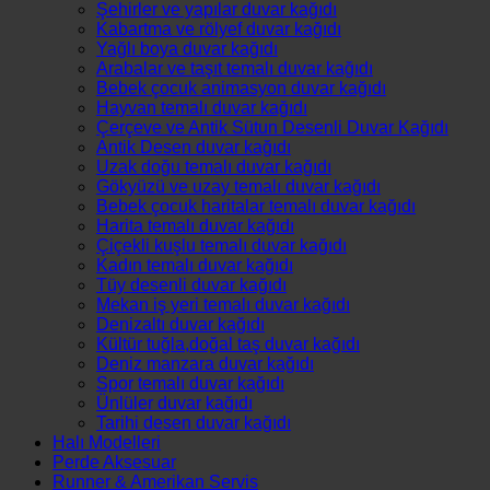
Şehirler ve yapılar duvar kağıdı
Kabartma ve rölyef duvar kağıdı
Yağlı boya duvar kağıdı
Arabalar ve taşıt temalı duvar kağıdı
Bebek çocuk animasyon duvar kağıdı
Hayvan temalı duvar kağıdı
Çerçeve ve Antik Sütun Desenli Duvar Kağıdı
Antik Desen duvar kağıdı
Uzak doğu temalı duvar kağıdı
Gökyüzü ve uzay temalı duvar kağıdı
Bebek çocuk haritalar temalı duvar kağıdı
Harita temalı duvar kağıdı
Çiçekli kuşlu temalı duvar kağıdı
Kadın temalı duvar kağıdı
Tüy desenli duvar kağıdı
Mekan iş yeri temalı duvar kağıdı
Denizaltı duvar kağıdı
Kültür tuğla,doğal taş duvar kağıdı
Deniz manzara duvar kağıdı
Spor temalı duvar kağıdı
Ünlüler duvar kağıdı
Tarihi desen duvar kağıdı
Halı Modelleri
Perde Aksesuar
Runner & Amerikan Servis