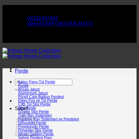
İçeriğe
Perde ve Duvar Kağıtlarımızla Evinizi Yenileyin
atla
02242347452
WHATSAPP DESTEK HATTI
Perde ve Duvar Kağıtlarımızla Evinizi Yenileyin
Perde
Ara:
Keten Pano Tül Perde
Rustik
Ahşap Jaluzi
Alüminyum Jaluzi
Plicell Cam Balkon Perdesi
Dikey Fon ve Tül Perde
Çiftli Tül Stor Perde
Sepet
Stor Perde
Screen Stor Perde
Trajlı Ray Sistemleri
Hastane Ray Sistemleri ve Perdeleri
Silhouette Perde
Projeksiyon Perde
Polyester Stor Perde
Winter Garden Perde
Sahne Perdesi Rayı