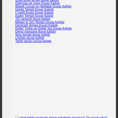
Uzak doğu temalı duvar kağıdı
Gökyüzü ve Uzay Duvar Kağıdı
Bebek Çocuk ve Haritalar Duvar Kağıdı
Harita Temalı Duvar Kağıdı
Çiçekli Kuşlu Duvar Kağıdı
Kadın Temalı Duvar Kağıdı
Tüy desenli duvar kağıdı
Mekan İş Yeri Temalı Duvar Kağıdı
Denizaltı Temalı Duvar Kağıdı
Kültür Tuğla ve Doğal Taş Duvar Kağıdı
Deniz manzara duvar kağıdı
Spor temalı duvar kağıdı
Ünlüler duvar kağıdı
Tarihi desen duvar kağıdı