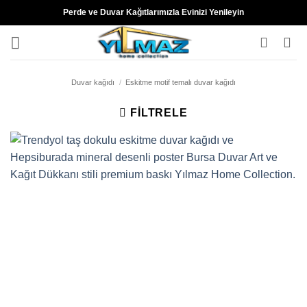
İçeriğe
Perde ve Duvar Kağıtlarımızla Evinizi Yenileyin
atla
Duvar kağıdı
/
Eskitme motif temalı duvar kağıdı
FILTRELE