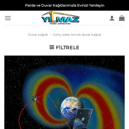
İçeriğe
Perde ve Duvar Kağıtlarımızla Evinizi Yenileyin
atla
Duvar kağıdı
/
Genç odası temalı duvar kağıdı
FILTRELE