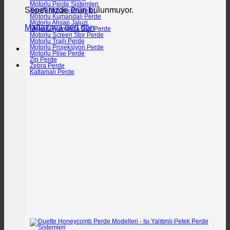
Motorlu Perde Sistemleri
Sepetinizde ürün bulunmuyor.
Somfy Motorlu Perdeler
Motorlu Kumandalı Perde
Motorlu Ahşap Jaluzi
Mağazaya geri dön
Motorlu Kumanda Stor Perde
Motorlu Screen Stor Perde
Motorlu Trajlı Perde
Motorlu Projeksiyon Perde
Motorlu Plise Perde
Zip Perde
Zebra Perde
Katlamalı Perde