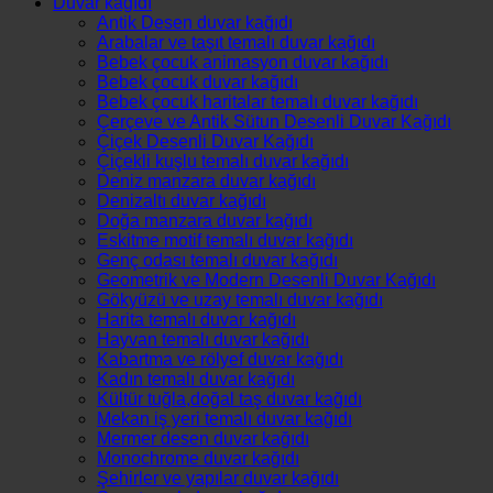
Duvar kağıdı
Antik Desen duvar kağıdı
Arabalar ve taşıt temalı duvar kağıdı
Bebek çocuk animasyon duvar kağıdı
Bebek çocuk duvar kağıdı
Bebek çocuk haritalar temalı duvar kağıdı
Çerçeve ve Antik Sütun Desenli Duvar Kağıdı
Çiçek Desenli Duvar Kağıdı
Çiçekli kuşlu temalı duvar kağıdı
Deniz manzara duvar kağıdı
Denizaltı duvar kağıdı
Doğa manzara duvar kağıdı
Eskitme motif temalı duvar kağıdı
Genç odası temalı duvar kağıdı
Geometrik ve Modern Desenli Duvar Kağıdı
Gökyüzü ve uzay temalı duvar kağıdı
Harita temalı duvar kağıdı
Hayvan temalı duvar kağıdı
Kabartma ve rölyef duvar kağıdı
Kadın temalı duvar kağıdı
Kültür tuğla,doğal taş duvar kağıdı
Mekan iş yeri temalı duvar kağıdı
Mermer desen duvar kağıdı
Monochrome duvar kağıdı
Şehirler ve yapılar duvar kağıdı