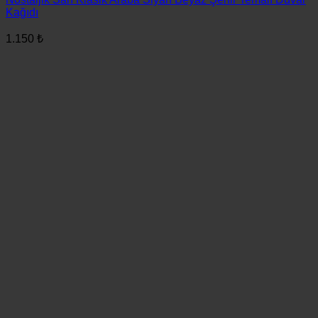
Kağıdı
1.150
₺