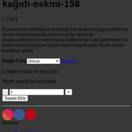
kağıdı-eskmt-158
1.150
₺
Duvarınızda istediğiniz herhangi bir tasarımı uygulayabilir ve
kendi mekanlarınızda benzersiz bir atmosfer
oluşturabilirsiniz.Evinizi hayal ettiğiniz bir hale getirmenin ne
kadar kolay olduğunu bizim tasarımlarımızdan ilham alarak
kendiniz görün.
Kağıt Türü
Temizle
Length should be less than
Width should be less than
Eskitme
motif
Sepete Ekle
temalı
duvar
kağıdı-
eskmt-
Browse
158
adet