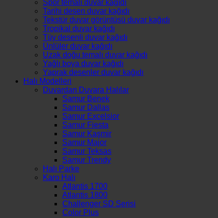
Spor temalı duvar kağıdı
Tarihi desen duvar kağıdı
Tekstür duvar görüntüsü duvar kağıdı
Tropikal duvar kağıdı
Tüy desenli duvar kağıdı
Ünlüler duvar kağıdı
Uzak doğu temalı duvar kağıdı
Yağlı boya duvar kağıdı
Yaprak desenler duvar kağıdı
Halı Modelleri
Duvardan Duvara Halılar
Samur Benek
Samur Dallas
Samur Excelsior
Samur Fiesta
Samur Kaşmir
Samur Major
Samur Teksas
Samur Trendy
Halı Parke
Karo Halı
Atlantis 1700
Atlantis 1800
Challenger SD Serisi
Color Plus