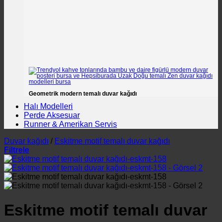
Geometrik modern temalı duvar kağıdı
Halı Modelleri
Perde Aksesuar
Runner & Amerikan Servis
Duvar kağıdı
/
Eskitme motif temalı duvar kağıdı
Filtrele
Eskitme motif temalı duvar