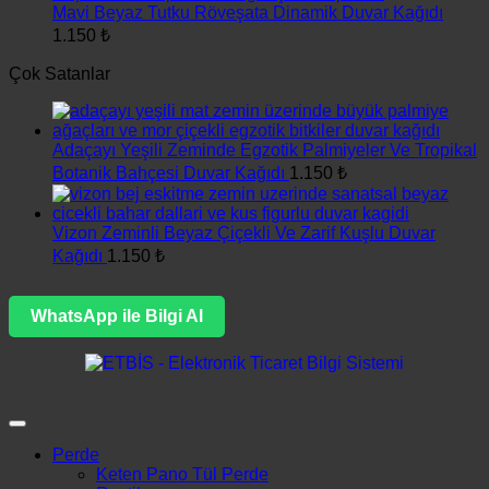
Mavi Beyaz Tutku Röveşata Dinamik Duvar Kağıdı
1.150
₺
Çok Satanlar
Adaçayı Yeşili Zeminde Egzotik Palmiyeler Ve Tropikal
Botanik Bahçesi Duvar Kağıdı
1.150
₺
Vizon Zeminli Beyaz Çiçekli Ve Zarif Kuşlu Duvar
Kağıdı
1.150
₺
WhatsApp ile Bilgi Al
Perde
Keten Pano Tül Perde