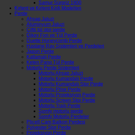
Samur Sürpriz 1900
Kırlent ve Kırlent Kılıfı Modelleri
Perde
Ahşap Jaluzi
Alüminyum Jaluzi
Çiftli tül stor perde
Dikey Fon ve Tül Perde
Duette Honeycomb Perde
Hastane Ray Sistemleri ve Perdeleri
Japon Perde
Katlamalı Perde
Keten Pano Tül Perde
Motorlu Perde Sistemleri
Motorlu Ahşap Jaluzi
Motorlu Kumandalı Perde
Motorlu Kumandalı Stor Perde
Motorlu Plise Perde
Motorlu Projeksiyon Perde
Motorlu Screen Stor Perde
Motorlu Trajlı Perde
Somfy motorlu perde
Somfy Motorlu Perdeler
Plicell Cam Balkon Perdesi
Polyester Stor Perde
Projeksiyon Perde