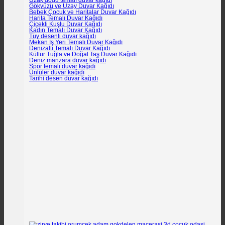
Uzak doğu temalı duvar kağıdı
Gökyüzü ve Uzay Duvar Kağıdı
Bebek Çocuk ve Haritalar Duvar Kağıdı
Harita Temalı Duvar Kağıdı
Çiçekli Kuşlu Duvar Kağıdı
Kadın Temalı Duvar Kağıdı
Tüy desenli duvar kağıdı
Mekan İş Yeri Temalı Duvar Kağıdı
Denizaltı Temalı Duvar Kağıdı
Kültür Tuğla ve Doğal Taş Duvar Kağıdı
Deniz manzara duvar kağıdı
Spor temalı duvar kağıdı
Ünlüler duvar kağıdı
Tarihi desen duvar kağıdı