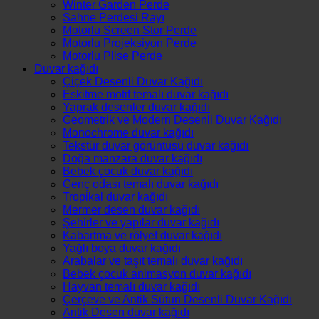
Winter Garden Perde
Sahne Perdesi Rayı
Motorlu Screen Stor Perde
Motorlu Projeksiyon Perde
Motorlu Plise Perde
Duvar kağıdı
Çiçek Desenli Duvar Kağıdı
Eskitme motif temalı duvar kağıdı
Yaprak desenler duvar kağıdı
Geometrik ve Modern Desenli Duvar Kağıdı
Monochrome duvar kağıdı
Tekstür duvar görüntüsü duvar kağıdı
Doğa manzara duvar kağıdı
Bebek çocuk duvar kağıdı
Genç odası temalı duvar kağıdı
Tropikal duvar kağıdı
Mermer desen duvar kağıdı
Şehirler ve yapılar duvar kağıdı
Kabartma ve rölyef duvar kağıdı
Yağlı boya duvar kağıdı
Arabalar ve taşıt temalı duvar kağıdı
Bebek çocuk animasyon duvar kağıdı
Hayvan temalı duvar kağıdı
Çerçeve ve Antik Sütun Desenli Duvar Kağıdı
Antik Desen duvar kağıdı