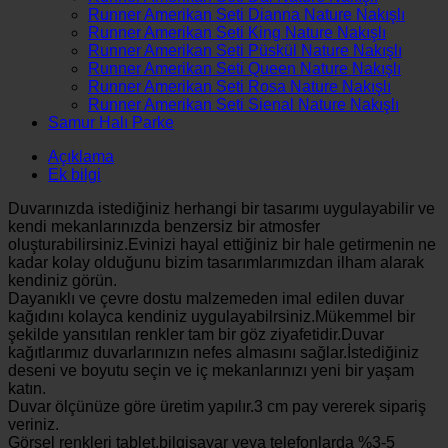
Runner Amerikan Seti Dianna Nature Nakışlı
Runner Amerikan Seti King Nature Nakışlı
Runner Amerikan Seti Püskül Nature Nakışlı
Runner Amerikan Seti Queen Nature Nakışlı
Runner Amerikan Seti Rosa Nature Nakışlı
Runner Amerikan Seti Sienal Nature Nakışlı
Samur Halı Parke
Açıklama
Ek bilgi
Duvarınızda istediğiniz herhangi bir tasarımı uygulayabilir ve
kendi mekanlarınızda benzersiz bir atmosfer
oluşturabilirsiniz.Evinizi hayal ettiğiniz bir hale getirmenin ne
kadar kolay olduğunu bizim tasarımlarımızdan ilham alarak
kendiniz görün.
Dayanıklı ve çevre dostu malzemeden imal edilen duvar
kağıdını kolayca kendiniz uygulayabilrsiniz.Mükemmel bir
şekilde yansıtılan renkler tam bir göz ziyafetidir.Duvar
kağıtlarımız duvarlarınızın nefes almasını sağlar.İstediğiniz
deseni ve boyutu seçin ve iç mekanlarınızı yeni bir yaşam
katın.
Duvar ölçünüze göre üretim yapılır.3 cm pay vererek sipariş
veriniz.
Görsel renkleri tablet,bilgisayar veya telefonlarda %3-5