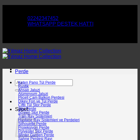
İçeriğe
Perde ve Duvar Kağıtlarımızla Evinizi Yenileyin
atla
02242347452
WHATSAPP DESTEK HATTI
Perde ve Duvar Kağıtlarımızla Evinizi Yenileyin
Perde
Ara:
Keten Pano Tül Perde
Rustik
Ahşap Jaluzi
Alüminyum Jaluzi
Plicell Cam Balkon Perdesi
Dikey Fon ve Tül Perde
Çiftli Tül Stor Perde
Sepet
Stor Perde
Screen Stor Perde
Trajlı Ray Sistemleri
Hastane Ray Sistemleri ve Perdeleri
Silhouette Perde
Projeksiyon Perde
Polyester Stor Perde
Winter Garden Perde
Sahne Perdesi Rayı