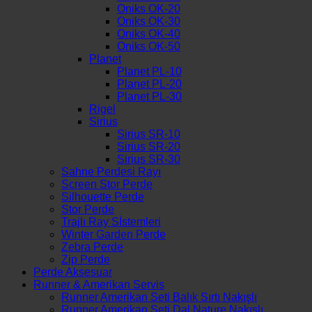
Oniks OK-20
Oniks OK-30
Oniks OK-40
Oniks OK-50
Planet
Planet PL-10
Planet PL-20
Planet PL-30
Rigel
Sirius
Sirius SR-10
Sirius SR-20
Sirius SR-30
Sahne Perdesi Rayı
Screen Stor Perde
Silhouette Perde
Stor Perde
Trajlı Ray Sİstemleri
Winter Garden Perde
Zebra Perde
Zip Perde
Perde Aksesuar
Runner & Amerikan Servis
Runner Amerikan Seti Balık Sırtı Nakışlı
Runner Amerikan Seti Dal Nature Nakışlı