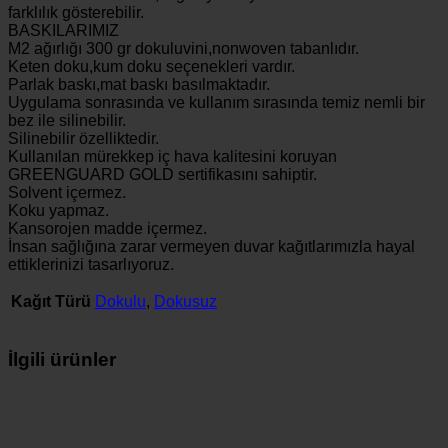
farklılık gösterebilir.
BASKILARIMIZ
M2 ağırlığı 300 gr dokuluvini,nonwoven tabanlıdır.
Keten doku,kum doku seçenekleri vardır.
Parlak baskı,mat baskı basılmaktadır.
Uygulama sonrasında ve kullanım sırasında temiz nemli bir
bez ile silinebilir.
Silinebilir özelliktedir.
Kullanılan mürekkep iç hava kalitesini koruyan
GREENGUARD GOLD sertifikasını sahiptir.
Solvent içermez.
Koku yapmaz.
Kansorojen madde içermez.
İnsan sağlığına zarar vermeyen duvar kağıtlarımızla hayal
ettiklerinizi tasarlıyoruz.
Kağıt Türü
Dokulu
,
Dokusuz
İlgili ürünler