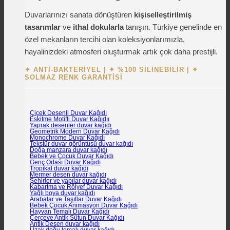
Duvarlarınızı sanata dönüştüren
kişiselleştirilmiş
tasarımlar
ve
ithal dokularla
tanışın. Türkiye genelinde en
özel mekanların tercihi olan koleksiyonlarımızla,
hayalinizdeki atmosferi oluşturmak artık çok daha prestijli.
✦ ANTI-BAKTERIYEL
|
✦ %100 SILINEBILIR
|
✦
SOLMAZ RENK GARANTISI
Çiçek Desenli Duvar Kağıdı
Eskitme Motifli Duvar Kağıdıı
Yaprak desenler duvar kağıdı
Geometrik Modern Duvar Kağıdı
Monochrome Duvar Kağıdı
Tekstür duvar görüntüsü duvar kağıdı
Doğa manzara duvar kağıdı
Bebek ve Çocuk Duvar Kağıdı
Genç Odası Duvar Kağıdı
Tropikal duvar kağıdı
Mermer desen duvar kağıdı
Şehirler ve yapılar duvar kağıdı
Kabartma ve Rölyef Duvar Kağıdı
Yağlı boya duvar kağıdı
Arabalar ve Taşıtlar Duvar Kağıdı
Bebek Çocuk Animasyon Duvar Kağıdı
Hayvan Temalı Duvar Kağıdı
Çerçeve Antik Sütun Duvar Kağıdı
Antik Desen duvar kağıdı